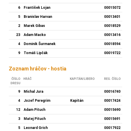
6
František Lojan
00015072
5
Branislav Harvan
00013401
2
Marek Gibas
00018529
23
Adam Macko
00013416
4
Dominik Šurmanek
00018594
9
Tomáš Lipčák
00019722
Zoznam hráčov - hostia
ČÍSLO
HRÁČ
KAPITÁN/LIBERO
REG. ČÍSLO
DRESU
9
Michal Jura
00016740
4
Jozef Peregrim
Kapitán
00017424
12
Adam Pituch
00015690
3
Matej Pituch
00015691
5
Leonard Grich
00017922