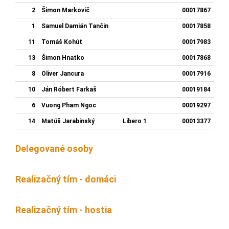
2
Šimon Markovič
00017867
1
Samuel Damián Tančin
00017858
11
Tomáš Kohút
00017983
13
Šimon Hnatko
00017868
8
Oliver Jancura
00017916
10
Ján Róbert Farkaš
00019184
6
Vuong Pham Ngoc
00019297
14
Matúš Jarabinský
Libero 1
00013377
Delegované osoby
Realizačný tím - domáci
Realizačný tím - hostia