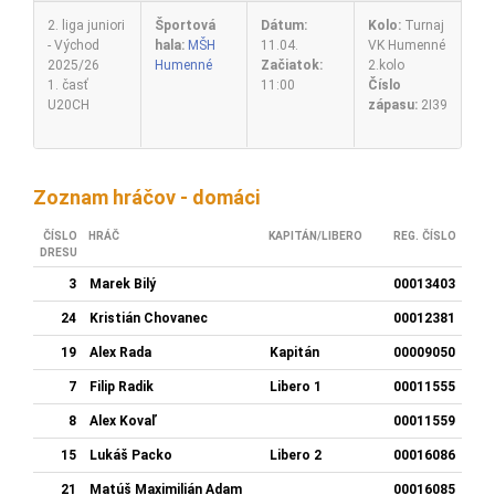
2. liga juniori
Športová
Dátum:
Kolo:
Turnaj
- Východ
hala:
MŠH
11.04.
VK Humenné
2025/26
Humenné
Začiatok:
2.kolo
1. časť
11:00
Číslo
U20CH
zápasu:
2I39
Zoznam hráčov - domáci
ČÍSLO
HRÁČ
KAPITÁN/LIBERO
REG. ČÍSLO
DRESU
3
Marek Bilý
00013403
24
Kristián Chovanec
00012381
19
Alex Rada
Kapitán
00009050
7
Filip Radik
Libero 1
00011555
8
Alex Kovaľ
00011559
15
Lukáš Packo
Libero 2
00016086
21
Matúš Maximilián Adam
00016085