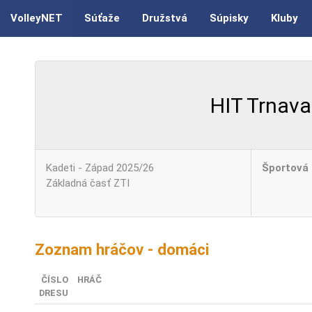
VolleyNET
Súťaže
Družstvá
Súpisky
Kluby
HIT Trnava
Kadeti - Západ 2025/26
Športová 
Základná časť ZTI
Zoznam hráčov - domáci
ČÍSLO
HRÁČ
DRESU