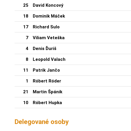
25
David Koncový
18
Dominik Máček
17
Richard Sulo
7
Viliam Veteška
4
Denis Ďuriš
8
Leopold Valach
11
Patrik Jančo
1
Róbert Róder
21
Martin Špánik
10
Róbert Hupka
Delegované osoby