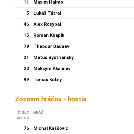
11
Maxim Halmo
5
Lukáš Tátrai
46
Alex Rosypal
15
Roman Knapík
79
Theodor Dadaev
21
Matúš Bystriansky
23
Maksym Aksieiev
99
Tomáš Kútny
Zoznam hráčov - hostia
ČÍSLO
HRÁČ
DRESU
76
Michal Kaššovic