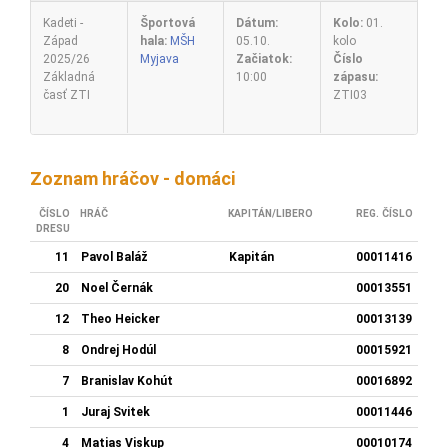
Kadeti -
Športová
Dátum:
Kolo:
01.
Západ
hala:
MŠH
05.10.
kolo
2025/26
Myjava
Začiatok:
Číslo
Základná
10:00
zápasu:
časť ZTI
ZTI03
Zoznam hráčov - domáci
ČÍSLO
HRÁČ
KAPITÁN/LIBERO
REG. ČÍSLO
DRESU
11
Pavol Baláž
Kapitán
00011416
20
Noel Černák
00013551
12
Theo Heicker
00013139
8
Ondrej Hodúl
00015921
7
Branislav Kohút
00016892
1
Juraj Svitek
00011446
4
Matias Viskup
00010174