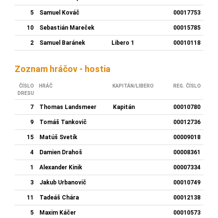
5
Samuel Kováč
00017753
10
Sebastián Mareček
00015785
2
Samuel Baránek
Libero 1
00010118
Zoznam hráčov - hostia
ČÍSLO
HRÁČ
KAPITÁN/LIBERO
REG. ČÍSLO
DRESU
7
Thomas Landsmeer
Kapitán
00010780
9
Tomáš Tankovič
00012736
15
Matúš Svetík
00009018
4
Damien Drahoš
00008361
1
Alexander Kinik
00007334
3
Jakub Urbanovič
00010749
11
Tadeáš Chára
00012138
5
Maxim Káčer
00010573