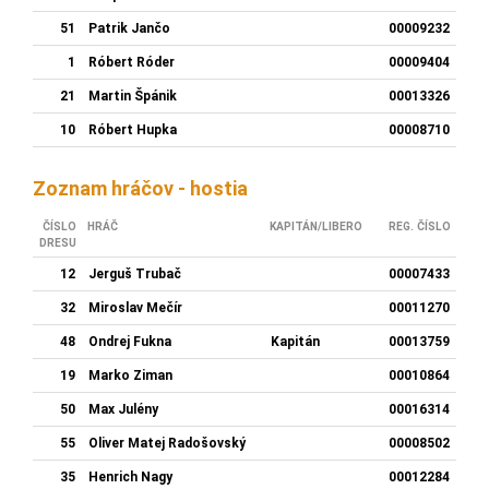
51
Patrik Jančo
00009232
1
Róbert Róder
00009404
21
Martin Špánik
00013326
10
Róbert Hupka
00008710
Zoznam hráčov - hostia
ČÍSLO
HRÁČ
KAPITÁN/LIBERO
REG. ČÍSLO
DRESU
12
Jerguš Trubač
00007433
32
Miroslav Mečír
00011270
48
Ondrej Fukna
Kapitán
00013759
19
Marko Ziman
00010864
50
Max Julény
00016314
55
Oliver Matej Radošovský
00008502
35
Henrich Nagy
00012284