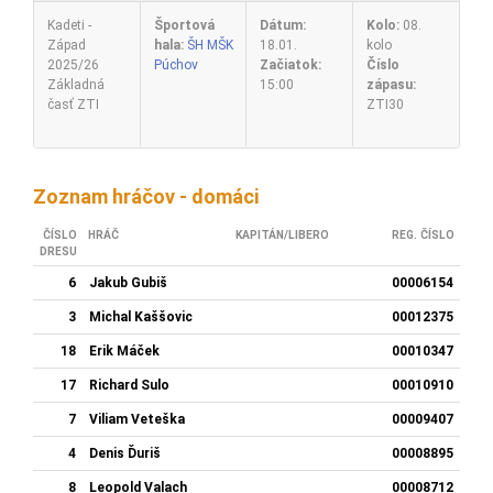
Kadeti -
Športová
Dátum:
Kolo:
08.
Západ
hala:
ŠH MŠK
18.01.
kolo
2025/26
Púchov
Začiatok:
Číslo
Základná
15:00
zápasu:
časť ZTI
ZTI30
Zoznam hráčov - domáci
ČÍSLO
HRÁČ
KAPITÁN/LIBERO
REG. ČÍSLO
DRESU
6
Jakub Gubiš
00006154
3
Michal Kaššovic
00012375
18
Erik Máček
00010347
17
Richard Sulo
00010910
7
Viliam Veteška
00009407
4
Denis Ďuriš
00008895
8
Leopold Valach
00008712