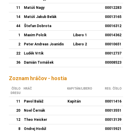
11
Matúš Nagy
00012283
14
Matúš Jakub Belák
00013165
44
Štefan Dobrota
00016312
1
Maxim Polcík
Libero 1
00014362
2
Peter Andreas Joanidis
Libero 2
00010651
22
Luděk Vrtík
00012737
36
Damián Tomášek
00008523
Zoznam hráčov - hostia
ČÍSLO
HRÁČ
KAPITÁN/LIBERO
REG. ČÍSLO
DRESU
11
Pavol Baláž
Kapitán
00011416
20
Noel Černák
00013551
12
Theo Heicker
00013139
8
Ondrej Hodúl
00015921