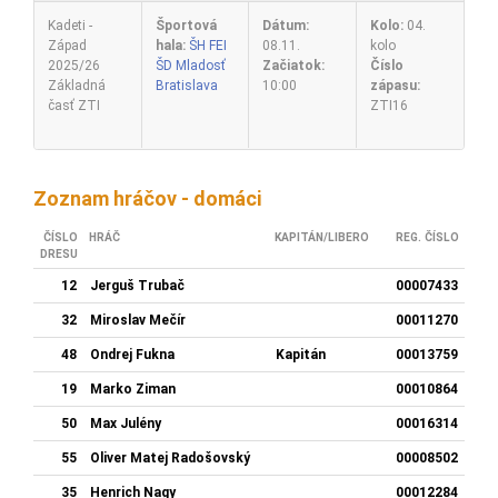
Kadeti -
Športová
Dátum:
Kolo:
04.
Západ
hala:
ŠH FEI
08.11.
kolo
2025/26
ŠD Mladosť
Začiatok:
Číslo
Základná
Bratislava
10:00
zápasu:
časť ZTI
ZTI16
Zoznam hráčov - domáci
ČÍSLO
HRÁČ
KAPITÁN/LIBERO
REG. ČÍSLO
DRESU
12
Jerguš Trubač
00007433
32
Miroslav Mečír
00011270
48
Ondrej Fukna
Kapitán
00013759
19
Marko Ziman
00010864
50
Max Julény
00016314
55
Oliver Matej Radošovský
00008502
35
Henrich Nagy
00012284