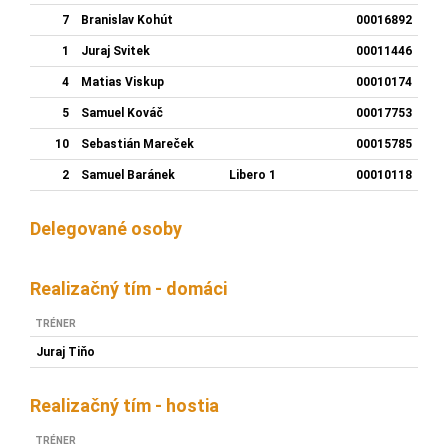
7
Branislav Kohút
00016892
1
Juraj Svitek
00011446
4
Matias Viskup
00010174
5
Samuel Kováč
00017753
10
Sebastián Mareček
00015785
2
Samuel Baránek
Libero 1
00010118
Delegované osoby
Realizačný tím - domáci
TRÉNER
Juraj Tiňo
Realizačný tím - hostia
TRÉNER