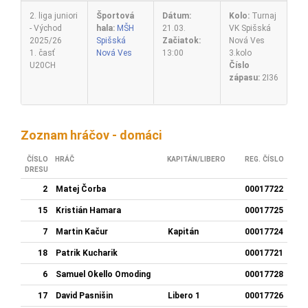
2. liga juniori
Športová
Dátum:
Kolo:
Turnaj
- Východ
hala:
MŠH
21.03.
VK Spišská
2025/26
Spišská
Začiatok:
Nová Ves
1. časť
Nová Ves
13:00
3.kolo
U20CH
Číslo
zápasu:
2I36
Zoznam hráčov - domáci
ČÍSLO
HRÁČ
KAPITÁN/LIBERO
REG. ČÍSLO
DRESU
2
Matej Čorba
00017722
15
Kristián Hamara
00017725
7
Martin Kačur
Kapitán
00017724
18
Patrik Kucharik
00017721
6
Samuel Okello Omoding
00017728
17
David Pasnišin
Libero 1
00017726