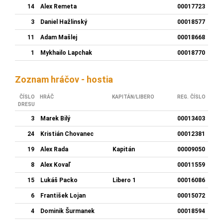
14
Alex Remeta
00017723
3
Daniel Hažlinský
00018577
11
Adam Mašlej
00018668
1
Mykhailo Lapchak
00018770
Zoznam hráčov - hostia
ČÍSLO
HRÁČ
KAPITÁN/LIBERO
REG. ČÍSLO
DRESU
3
Marek Bilý
00013403
24
Kristián Chovanec
00012381
19
Alex Rada
Kapitán
00009050
8
Alex Kovaľ
00011559
15
Lukáš Packo
Libero 1
00016086
6
František Lojan
00015072
4
Dominik Šurmanek
00018594