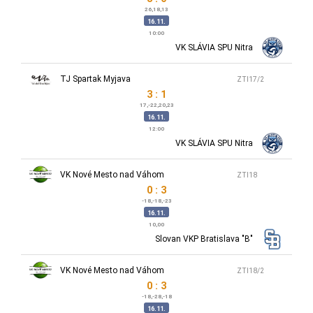
26,18,13
16.11.
10:00
VK SLÁVIA SPU Nitra
TJ Spartak Myjava
ZTI17/2
3 : 1
17,-22,20,23
16.11.
12:00
VK SLÁVIA SPU Nitra
VK Nové Mesto nad Váhom
ZTI18
0 : 3
-18,-18,-23
16.11.
10,00
Slovan VKP Bratislava "B"
VK Nové Mesto nad Váhom
ZTI18/2
0 : 3
-18,-28,-18
16.11.