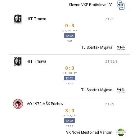
Slovan VKP Bratislava "B"
HIT Trnava
ZTI38
0 : 3
-14, -15, -15
22.02.
9:00
TJ Spartak Myjava
HIT Trnava
ZTI38/2
0 : 3
-11, -18, -27
22.02.
11:00
TJ Spartak Myjava
VO 1970 MŠK Púchov
ZTI39
3 : 0
22, 18, 19
22.02.
15:00
VK Nové Mesto nad Váhom