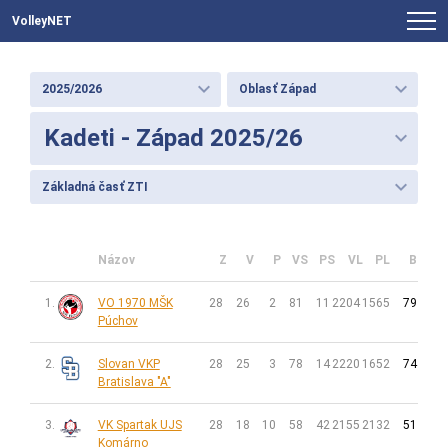
VolleyNET
keyboard_arrow_down
keyboard_arrow_down
2025/2026
Oblasť Západ
Kadeti - Západ 2025/26
keyboard_arrow_down
keyboard_arrow_down
Základná časť ZTI
Názov
Z
V
P
VS
PS
VL
PL
B
1.
VO 1970 MŠK
28
26
2
81
11
2204
1565
79
Púchov
2.
Slovan VKP
28
25
3
78
14
2220
1652
74
Bratislava "A"
3.
VK Spartak UJS
28
18
10
58
42
2155
2132
51
Komárno