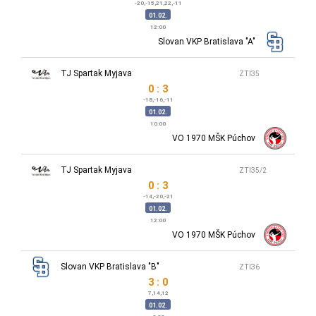
-20,-15,21,22,-11
01.02.
12:00
Slovan VKP Bratislava "A"
TJ Spartak Myjava
ZTI35
0 : 3
-18,-16,-11
01.02.
10:00
VO 1970 MŠK Púchov
TJ Spartak Myjava
ZTI35/2
0 : 3
-14,-20,-21
01.02.
12:00
VO 1970 MŠK Púchov
Slovan VKP Bratislava "B"
ZTI36
3 : 0
7,14,12
01.02.