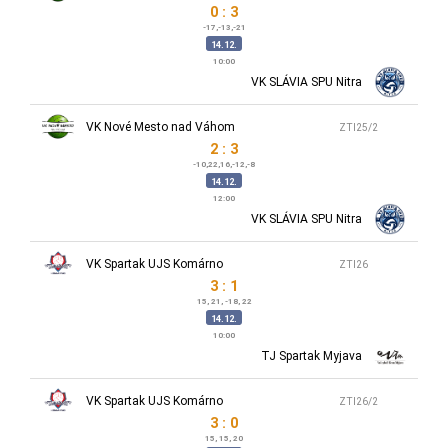
0 : 3
-17,-13,-21
14.12.
10:00
VK SLÁVIA SPU Nitra
VK Nové Mesto nad Váhom
ZTI25/2
2 : 3
-10,22,16,-12,-8
14.12.
12:00
VK SLÁVIA SPU Nitra
VK Spartak UJS Komárno
ZTI26
3 : 1
15, 21, -18, 22
14.12.
10:00
TJ Spartak Myjava
VK Spartak UJS Komárno
ZTI26/2
3 : 0
15, 15, 20