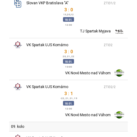
Slovan VKP Bratislava "A"
ZTI31/2
3 : 0
13,20,12
18.01.
12:00
TJ Spartak Myjava
VK Spartak UJS Komárno
ZTI32
3 : 0
20, 21, 22
18.01.
10:00
VK Nové Mesto nad Váhom
VK Spartak UJS Komárno
ZTI32/2
3 : 1
-22, 21, 21, 19
18.01.
12:00
VK Nové Mesto nad Váhom
09. kolo