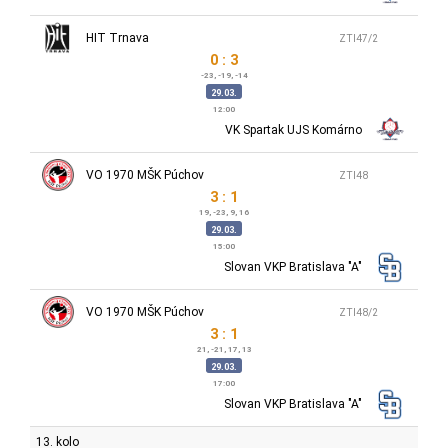
HIT Trnava
ZTI47/2
0 : 3
-23, -19, -14
29.03.
12:00
VK Spartak UJS Komárno
VO 1970 MŠK Púchov
ZTI48
3 : 1
19, -23, 9, 16
29.03.
15:00
Slovan VKP Bratislava "A"
VO 1970 MŠK Púchov
ZTI48/2
3 : 1
21, -21, 17, 13
29.03.
17:00
Slovan VKP Bratislava "A"
13. kolo