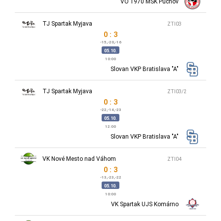
VO 1970 MŠK Púchov
TJ Spartak Myjava
ZTI03
0 : 3
-15,-20,-16
05.10.
10:00
Slovan VKP Bratislava "A"
TJ Spartak Myjava
ZTI03/2
0 : 3
-22,-14,-23
05.10.
12:00
Slovan VKP Bratislava "A"
VK Nové Mesto nad Váhom
ZTI04
0 : 3
-13,-23,-22
05.10.
10:00
VK Spartak UJS Komárno