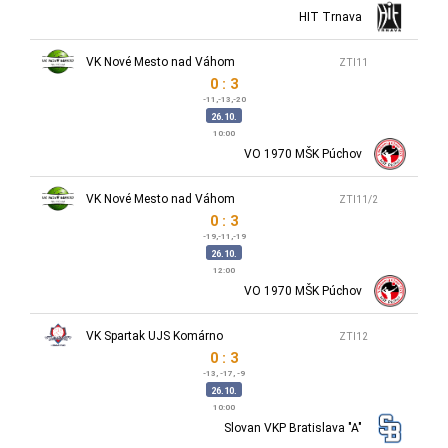
HIT Trnava
VK Nové Mesto nad Váhom
ZTI11
0 : 3
-11,-13,-20
26.10.
10:00
VO 1970 MŠK Púchov
VK Nové Mesto nad Váhom
ZTI11/2
0 : 3
-19,-11,-19
26.10.
12:00
VO 1970 MŠK Púchov
VK Spartak UJS Komárno
ZTI12
0 : 3
-13, -17, -9
26.10.
10:00
Slovan VKP Bratislava "A"