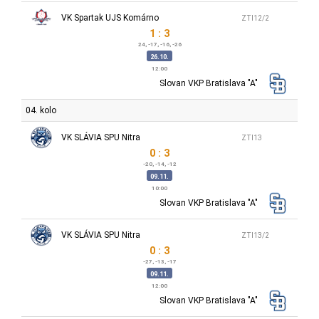
VK Spartak UJS Komárno
ZTI12/2
1 : 3
24, -17, -16, -26
26.10.
12:00
Slovan VKP Bratislava "A"
04. kolo
VK SLÁVIA SPU Nitra
ZTI13
0 : 3
-20, -14, -12
09.11.
10:00
Slovan VKP Bratislava "A"
VK SLÁVIA SPU Nitra
ZTI13/2
0 : 3
-27, -13, -17
09.11.
12:00
Slovan VKP Bratislava "A"