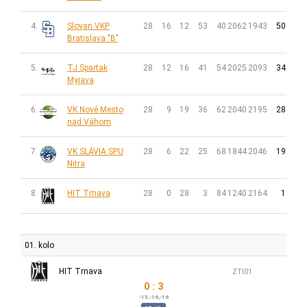
4.
Slovan VKP
28
16
12
53
40
2062
1943
50
Bratislava "B"
5.
TJ Spartak
28
12
16
41
54
2025
2093
34
Myjava
6.
VK Nové Mesto
28
9
19
36
62
2040
2195
28
nad Váhom
7.
VK SLÁVIA SPU
28
6
22
25
68
1844
2046
19
Nitra
8.
HIT Trnava
28
0
28
3
84
1240
2164
1
01. kolo
HIT Trnava
ZTI01
0 : 3
-13,-16,-16