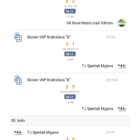
0 : 3
-8, -20, -18
09.11.
11:00
VK Nové Mesto nad Váhom
Slovan VKP Bratislava "B"
ZTI16
3 : 1
24,-22,25,16
08.11.
10:00
TJ Spartak Myjava
Slovan VKP Bratislava "B"
ZTI16/2
2 : 3
-23,12,-23,22,-17
08.11.
12:00
TJ Spartak Myjava
05. kolo
TJ Spartak Myjava
ZTI17
3 : 0