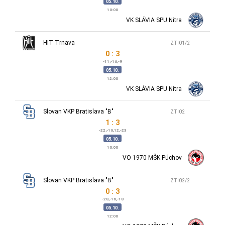
05.10.
10:00
VK SLÁVIA SPU Nitra
HIT Trnava
ZTI01/2
0 : 3
-11,-16,-9
05.10.
12:00
VK SLÁVIA SPU Nitra
Slovan VKP Bratislava "B"
ZTI02
1 : 3
-22,-16,12,-23
05.10.
10:00
VO 1970 MŠK Púchov
Slovan VKP Bratislava "B"
ZTI02/2
0 : 3
-28,-16,-18
05.10.
12:00