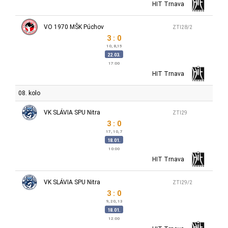
HIT Trnava
VO 1970 MŠK Púchov
ZTI28/2
3 : 0
10, 8,15
22.03.
17:00
HIT Trnava
08. kolo
VK SLÁVIA SPU Nitra
ZTI29
3 : 0
17, 10, 7
18.01.
10:00
HIT Trnava
VK SLÁVIA SPU Nitra
ZTI29/2
3 : 0
9, 20, 13
18.01.
12:00