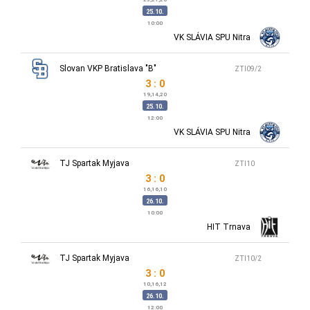
25.10.
10:00
VK SLÁVIA SPU Nitra
Slovan VKP Bratislava "B"
ZTI09/2
3 : 0
19,14,20
25.10.
12:00
VK SLÁVIA SPU Nitra
TJ Spartak Myjava
ZTI10
3 : 0
16,16,10
26.10.
10:00
HIT Trnava
TJ Spartak Myjava
ZTI10/2
3 : 0
10,16,12
26.10.
12:00