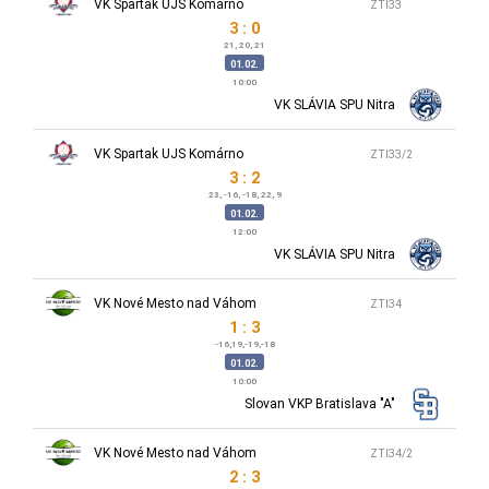
VK Spartak UJS Komárno
ZTI33
3 : 0
21, 20, 21
01.02.
10:00
VK SLÁVIA SPU Nitra
VK Spartak UJS Komárno
ZTI33/2
3 : 2
23, -16, -18, 22, 9
01.02.
12:00
VK SLÁVIA SPU Nitra
VK Nové Mesto nad Váhom
ZTI34
1 : 3
-16,19,-19,-18
01.02.
10:00
Slovan VKP Bratislava "A"
VK Nové Mesto nad Váhom
ZTI34/2
2 : 3