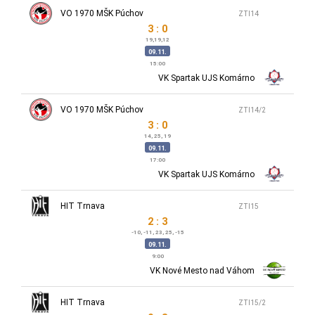
VO 1970 MŠK Púchov
ZTI14
3 : 0
19,19,12
09.11.
15:00
VK Spartak UJS Komárno
VO 1970 MŠK Púchov
ZTI14/2
3 : 0
14, 25, 19
09.11.
17:00
VK Spartak UJS Komárno
HIT Trnava
ZTI15
2 : 3
-10, -11, 23, 25, -15
09.11.
9:00
VK Nové Mesto nad Váhom
HIT Trnava
ZTI15/2