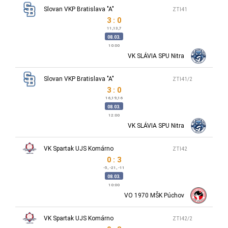
Slovan VKP Bratislava "A"
ZTI41
3 : 0
11,13,7
08.03.
10:00
VK SLÁVIA SPU Nitra
Slovan VKP Bratislava "A"
ZTI41/2
3 : 0
16,19,16
08.03.
12:00
VK SLÁVIA SPU Nitra
VK Spartak UJS Komárno
ZTI42
0 : 3
-5, -21, -11
08.03.
10:00
VO 1970 MŠK Púchov
VK Spartak UJS Komárno
ZTI42/2