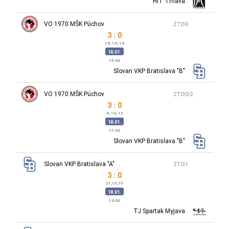
HIT Trnava
VO 1970 MŠK Púchov
ZTI30
3 : 0
18, 10, 16
18.01.
15:00
Slovan VKP Bratislava "B"
VO 1970 MŠK Púchov
ZTI30/2
3 : 0
9, 10, 12
18.01.
17:00
Slovan VKP Bratislava "B"
Slovan VKP Bratislava "A"
ZTI31
3 : 0
21,13,15
18.01.
10:00
TJ Spartak Myjava