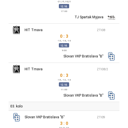
-21,15,18,21
12.10.
17:00
TJ Spartak Myjava
HIT Trnava
ZTI08
0 : 3
-13, -16, -14
12.10.
9:00
Slovan VKP Bratislava "B"
HIT Trnava
ZTI08/2
0 : 3
-15, -12, -14
12.10.
11:00
Slovan VKP Bratislava "B"
03. kolo
Slovan VKP Bratislava "B"
ZTI09
3 : 0
23,21,20