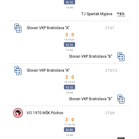
14.12.
12:00
TJ Spartak Myjava
Slovan VKP Bratislava "A"
ZTI27
3 : 0
13,19,21
12.12.
17:40
Slovan VKP Bratislava "B"
Slovan VKP Bratislava "A"
ZTI27/2
3 : 0
15,15,20
12.12.
15:40
Slovan VKP Bratislava "B"
VO 1970 MŠK Púchov
ZTI28
3 : 0
7, 10, 18
22.03.
15:00