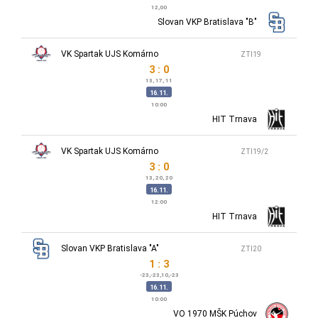
12,00
Slovan VKP Bratislava "B"
VK Spartak UJS Komárno
ZTI19
3 : 0
13, 17, 11
16.11.
10:00
HIT Trnava
VK Spartak UJS Komárno
ZTI19/2
3 : 0
13, 20, 20
16.11.
12:00
HIT Trnava
Slovan VKP Bratislava "A"
ZTI20
1 : 3
-23,-23,10,-23
16.11.
10:00
VO 1970 MŠK Púchov