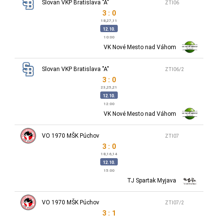
Slovan VKP Bratislava "A"
ZTI06
3 : 0
18,27,11
12.10.
10:00
VK Nové Mesto nad Váhom
Slovan VKP Bratislava "A"
ZTI06/2
3 : 0
23,25,21
12.10.
12:00
VK Nové Mesto nad Váhom
VO 1970 MŠK Púchov
ZTI07
3 : 0
18,16,14
12.10.
15:00
TJ Spartak Myjava
VO 1970 MŠK Púchov
ZTI07/2
3 : 1