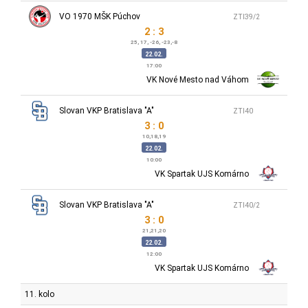
VO 1970 MŠK Púchov
ZTI39/2
2 : 3
25, 17, -26, -23,-8
22.02.
17:00
VK Nové Mesto nad Váhom
Slovan VKP Bratislava "A"
ZTI40
3 : 0
10,18,19
22.02.
10:00
VK Spartak UJS Komárno
Slovan VKP Bratislava "A"
ZTI40/2
3 : 0
21,21,20
22.02.
12:00
VK Spartak UJS Komárno
11. kolo