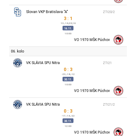
Slovan VKP Bratislava "A"
ZTI20/2
3 : 1
13,-16,20,16
16.11.
10:00
VO 1970 MŠK Púchov
06. kolo
VK SLÁVIA SPU Nitra
ZTI21
0 : 3
-23,-18,-12
30.11.
10:00
VO 1970 MŠK Púchov
VK SLÁVIA SPU Nitra
ZTI21/2
0 : 3
-17,-14,-22
30.11.
12:00
VO 1970 MŠK Púchov