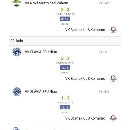
VK Nové Mesto nad Váhom
ZTI04/2
2 : 3
-14,23,-19,20,-12
05.10.
12:00
VK Spartak UJS Komárno
02. kolo
VK SLÁVIA SPU Nitra
ZTI05
2 : 3
-24,18,24,-19,-11
12.10.
10:00
VK Spartak UJS Komárno
VK SLÁVIA SPU Nitra
ZTI05/2
1 : 3
-19,-20,21,-14
12.10.
12:00
VK Spartak UJS Komárno