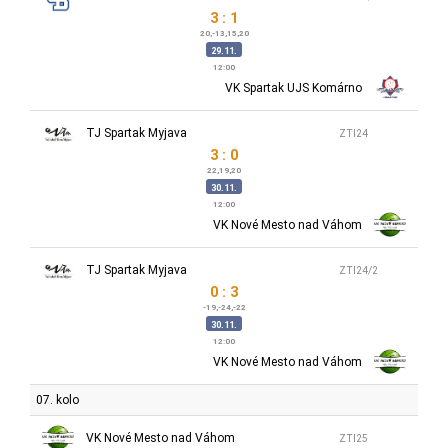
3 : 1
20,-13,15,20
29.11.
12:00
VK Spartak UJS Komárno
TJ Spartak Myjava
ZTI24
3 : 0
22,19,20
30.11.
12:00
VK Nové Mesto nad Váhom
TJ Spartak Myjava
ZTI24/2
0 : 3
-19,-24,-22
30.11.
12:00
VK Nové Mesto nad Váhom
07. kolo
VK Nové Mesto nad Váhom
ZTI25