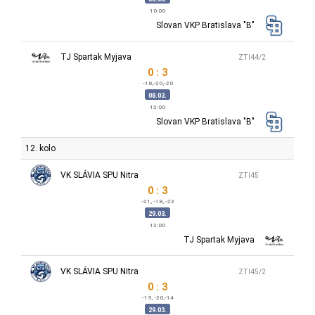
10:00
Slovan VKP Bratislava "B"
TJ Spartak Myjava
ZTI44/2
0 : 3
-18,-20,-20
08.03.
12:00
Slovan VKP Bratislava "B"
12. kolo
VK SLÁVIA SPU Nitra
ZTI45
0 : 3
-21, -18, -23
29.03.
12:00
TJ Spartak Myjava
VK SLÁVIA SPU Nitra
ZTI45/2
0 : 3
-19, -20,-14
29.03.